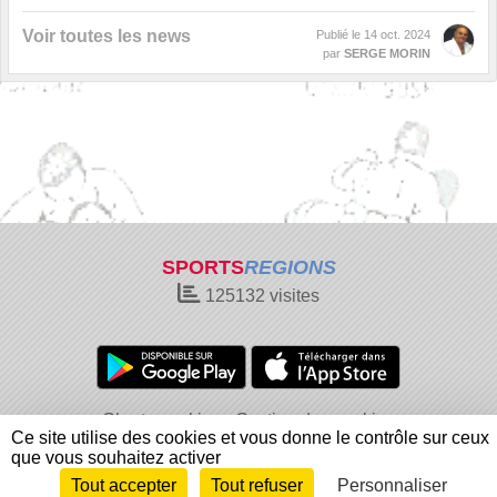
Voir toutes les news
Publié le
14 oct. 2024
par
SERGE MORIN
SPORTS
REGIONS
125132
visites
Charte cookies
Gestion des cookies
Ce site utilise des cookies et vous donne le contrôle sur ceux
Informations légales
Signaler un contenu inapproprié
que vous souhaitez activer
Tout accepter
Tout refuser
Personnaliser
Envie de participer ?
Connexion