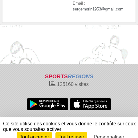
Email :
sergemorin1953@gmail.com
SPORTS
REGIONS
125160
visites
Charte cookies
Gestion des cookies
Ce site utilise des cookies et vous donne le contrôle sur ceux
Informations légales
Signaler un contenu inapproprié
que vous souhaitez activer
Tout accepter
Tout refuser
Personnaliser
Envie de participer ?
Connexion