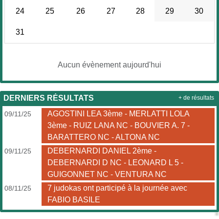
24
25
26
27
28
29
30
31
Aucun évènement aujourd'hui
DERNIERS RÉSULTATS
+ de résultats
AGOSTINI LEA 3ème - MERLATTI LOLA
09/11/25
3ème - RUIZ LANA NC - BOUVIER A. 7 -
BARATTERO NC - ALTONA NC
DEBERNARDI DANIEL 2ème -
09/11/25
DEBERNARDI D NC - LEONARD L 5 -
GUIGONNET NC - VENTURA NC
7 judokas ont participé à la journée avec
08/11/25
FABIO BASILE