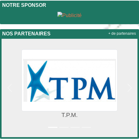
NOTRE SPONSOR
NOS PARTENAIRES
+ de partenaires
Précedent
Suiv
T.P.M.