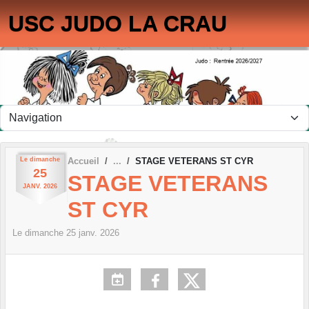
Panneau de gestion des cookies
USC JUDO LA CRAU
Le
dimanche
Accueil
STAGE VETERANS ST CYR
25
STAGE VETERANS
JANV.
2026
ST CYR
Le
dimanche
25
janv.
2026