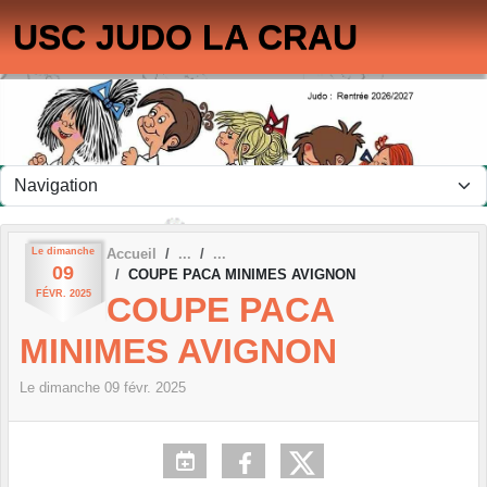
Panneau de gestion des cookies
USC JUDO LA CRAU
Le
dimanche
Accueil
09
COUPE PACA MINIMES AVIGNON
FÉVR.
2025
COUPE PACA
MINIMES AVIGNON
Le
dimanche
09
févr.
2025