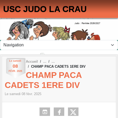
Panneau de gestion des cookies
USC JUDO LA CRAU
Le
samedi
Accueil
08
CHAMP PACA CADETS 1ERE DIV
FÉVR.
2025
CHAMP PACA
CADETS 1ERE DIV
Le
samedi
08
févr.
2025