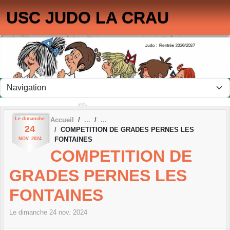
Panneau de gestion des cookies
USC JUDO LA CRAU
Le
dimanche
Accueil
24
COMPETITION DE GRADES PERNES LES
FONTAINES
NOV.
2024
COMPETITION DE
GRADES PERNES LES
FONTAINES
Le
dimanche
24
nov.
2024