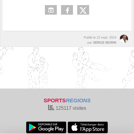
Publié le
22 sept. 2024
par
SERGE MORIN
SPORTS
REGIONS
125117
visites